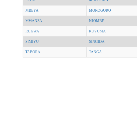
LINDI
MANYARA
MBEYA
MOROGORO
MWANZA
NJOMBE
RUKWA
RUVUMA
SIMIYU
SINGIDA
TABORA
TANGA